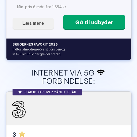
Min. pris 6 mdr. fra 1.694 kr.
Gå til udbyder
Læs mere
BRUGERNES FAVORIT 2026
Indtast din adresse øverst på siden og
se hvilke tilbud der gælder hos dig.
INTERNET VIA 5G
FORBINDELSE:
SPAR 100 KR HVER MÅNED I ET ÅR
3