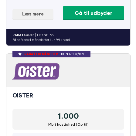
Gå til udbyder
Læs mere
RABATKODE:
TJEKNET99
Få de første 4 måneder for kun 99 kr/md.
RABAT I 10 MÅNEDER
- KUN 179 kr/md.
OISTER
1.000
Mbit hastighed (Op til)