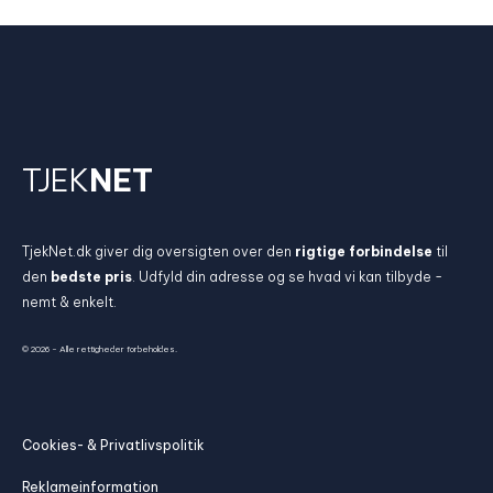
TJEK
NET
TjekNet.dk giver dig oversigten over den
rigtige forbindelse
til
den
bedste pris
. Udfyld din adresse og se hvad vi kan tilbyde -
nemt & enkelt.
© 2026 - Alle rettigheder forbeholdes.
Cookies- & Privatlivspolitik
Reklameinformation