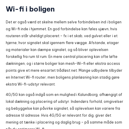
Wi-fi i boligen
Det er også værd at skelne mellem selve forbindelsen ind i boligen
og Wi-fi inde i hjemmet. En god forbindelse kan føles ujævn, hvis
routeren står uheldigt placeret – fx i et skab, ved gulvet eller i et
hjørne, hvor signalet skal igennem flere vægge. Afstande, etager
og materialer kan dæmpe signalet, og så bliver oplevelsen
forskellig fra rum til rum. En mere central placering kan ofte løfte
dækningen, og i større boliger kan mesh-Wi-fi eller ekstra access
points give et mere ensartet trådløst net. Mange udbydere tilbyder
en Internet Wi-fi router, men boligens planløsning kan stadig gøre
ekstra Wi-fi-udstyr relevant.
4G/5G kan også indgå som en mulighed i Kalundborg, afhængigt af
lokal dækning og placering af udstyr. Indendørs forhold, omgivelser
og bebyggelse kan påvirke signalet, så oplevelsen kan variere fra
adresse til adresse. Hvis 4G/5G er relevant for dig, giver det
mening at tænke i placering og daglig brug – på samme måde som