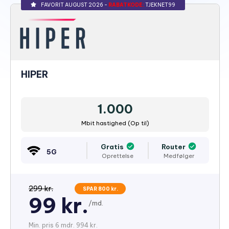
FAVORIT AUGUST 2026 -
RABATKODE:
TJEKNET99
HIPER
1.000
Mbit hastighed (Op til)
Gratis
Router
5G
Oprettelse
Medfølger
299 kr.
SPAR 800 kr.
99 kr.
/md.
Min. pris 6 mdr. 994 kr.