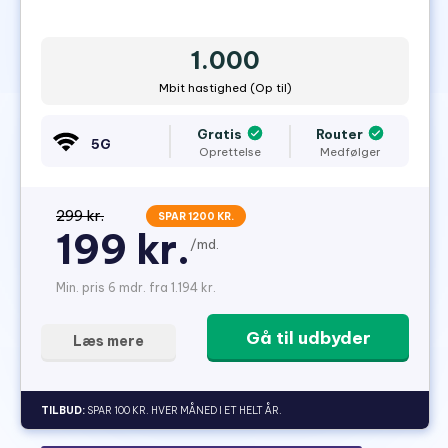
1.000
Mbit hastighed (Op til)
Gratis
Router
5G
Oprettelse
Medfølger
299 kr.
SPAR 1200 KR.
199 kr.
/md.
Min. pris 6 mdr. fra 1.194 kr.
Gå til udbyder
Læs mere
TILBUD:
SPAR 100 KR. HVER MÅNED I ET HELT ÅR.