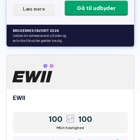
Gå til udbyder
Læs mere
BRUGERNES FAVORIT 2026
Indtast din adresse øverst på siden og
se hvilke tilbud der gælder hos dig.
EWII
100
100
Mbit hastighed