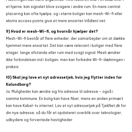
et hjørne, kan signalet blive svagere i andre rum. En mere central
placering kan ofte hjælpe, og i større boliger kan mesh-Wi-fi eller
ekstra access points give et mere ensartet trådløst net.
9) Hvad er mesh-Wi-fi, og hvornår hjælper det?
Mesh-Wi-fi består af flere enheder, der samarbejder om at dække
hjemmet mere ensartet. Det kan være relevant i boliger med flere
etager, lange afstande eller rum med svagt signal. Mesh ændrer
ikke forbindelsen ind i boligen, men kan forbedre Wi-fi-dækningen i
praksis.
10) Skal jeg lave et nyt adressetjek, hvis jeg flytter inden for
Kalundborg?
Ja. Muligheder kan ændre sig fra adresse til adresse – også i
samme kommune. En bolig kan have fiber, mens en anden primært
kan have Kabel-tv internet. Lav et nyt adressetjek på TjekNet.dk for
din nye adresse, så du får et opdateret overblik over teknologier,
udbydere og forventede hastigheder.