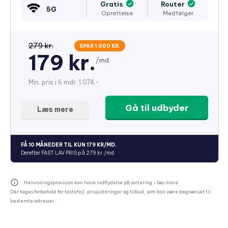
Gratis
Router
5G
Oprettelse
Medfølger
279 kr.
SPAR 1.000 KR.
179 kr.
/md.
Min. pris i 6 mdr: 1.074,-
Gå til udbyder
Læs mere
FÅ 10 MÅNEDER TIL KUN 179 KR/MD.
Derefter FAST LAV PRIS på 279 kr./md.
Henvisningsprovision kan have indflydelse på sortering -
læs mere
Der tages forbehold for tastefejl, prisjusteringer og tilbud, som kan være begrænset til
bestemte adresser.