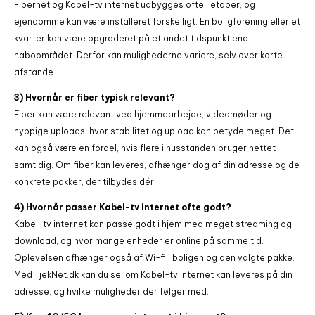
Fibernet og Kabel-tv internet udbygges ofte i etaper, og
ejendomme kan være installeret forskelligt. En boligforening eller et
kvarter kan være opgraderet på et andet tidspunkt end
naboområdet. Derfor kan mulighederne variere, selv over korte
afstande.
3) Hvornår er fiber typisk relevant?
Fiber kan være relevant ved hjemmearbejde, videomøder og
hyppige uploads, hvor stabilitet og upload kan betyde meget. Det
kan også være en fordel, hvis flere i husstanden bruger nettet
samtidig. Om fiber kan leveres, afhænger dog af din adresse og de
konkrete pakker, der tilbydes dér.
4) Hvornår passer Kabel-tv internet ofte godt?
Kabel-tv internet kan passe godt i hjem med meget streaming og
download, og hvor mange enheder er online på samme tid.
Oplevelsen afhænger også af Wi-fi i boligen og den valgte pakke.
Med TjekNet.dk kan du se, om Kabel-tv internet kan leveres på din
adresse, og hvilke muligheder der følger med.