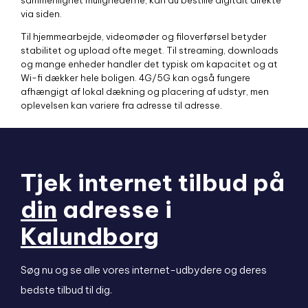
sammenlignet mulighederne, kan du bestille digitalt direkte
via siden.
Til hjemmearbejde, videomøder og filoverførsel betyder
stabilitet og upload ofte meget. Til streaming, downloads
og mange enheder handler det typisk om kapacitet og at
Wi-fi dækker hele boligen. 4G/5G kan også fungere
afhængigt af lokal dækning og placering af udstyr, men
oplevelsen kan variere fra adresse til adresse.
Tjek internet tilbud på
din
adresse i
Kalundborg
Søg nu og se alle vores internet-udbydere og deres
bedste tilbud til dig.