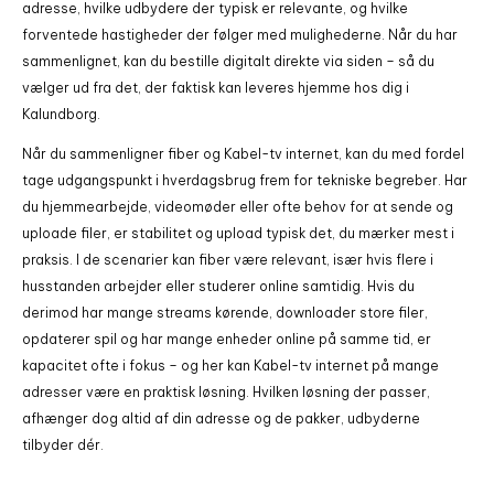
adresse, hvilke udbydere der typisk er relevante, og hvilke
forventede hastigheder der følger med mulighederne. Når du har
sammenlignet, kan du bestille digitalt direkte via siden – så du
vælger ud fra det, der faktisk kan leveres hjemme hos dig i
Kalundborg.
Når du sammenligner fiber og Kabel-tv internet, kan du med fordel
tage udgangspunkt i hverdagsbrug frem for tekniske begreber. Har
du hjemmearbejde, videomøder eller ofte behov for at sende og
uploade filer, er stabilitet og upload typisk det, du mærker mest i
praksis. I de scenarier kan fiber være relevant, især hvis flere i
husstanden arbejder eller studerer online samtidig. Hvis du
derimod har mange streams kørende, downloader store filer,
opdaterer spil og har mange enheder online på samme tid, er
kapacitet ofte i fokus – og her kan Kabel-tv internet på mange
adresser være en praktisk løsning. Hvilken løsning der passer,
afhænger dog altid af din adresse og de pakker, udbyderne
tilbyder dér.