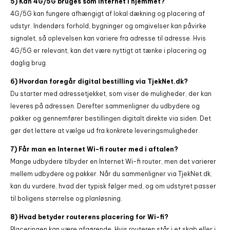
5) Kan 4G/5G bruges som internet i hjemmet?
4G/5G kan fungere afhængigt af lokal dækning og placering af
udstyr. Indendørs forhold, bygninger og omgivelser kan påvirke
signalet, så oplevelsen kan variere fra adresse til adresse. Hvis
4G/5G er relevant, kan det være nyttigt at tænke i placering og
daglig brug.
6) Hvordan foregår digital bestilling via TjekNet.dk?
Du starter med adressetjekket, som viser de muligheder, der kan
leveres på adressen. Derefter sammenligner du udbydere og
pakker og gennemfører bestillingen digitalt direkte via siden. Det
gør det lettere at vælge ud fra konkrete leveringsmuligheder.
7) Får man en Internet Wi-fi router med i aftalen?
Mange udbydere tilbyder en Internet Wi-fi router, men det varierer
mellem udbydere og pakker. Når du sammenligner via TjekNet.dk,
kan du vurdere, hvad der typisk følger med, og om udstyret passer
til boligens størrelse og planløsning.
8) Hvad betyder routerens placering for Wi-fi?
Placeringen kan være afgørende. Hvis routeren står i et skab eller i