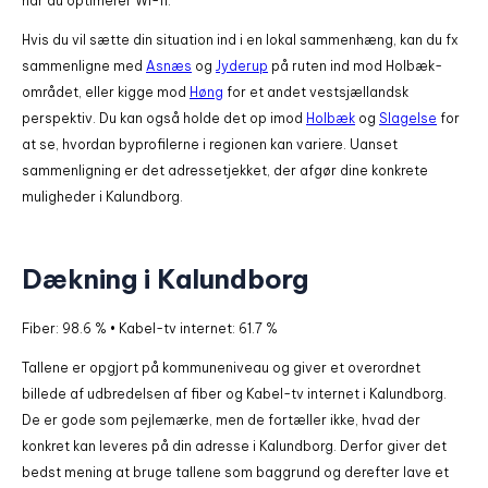
når du optimerer Wi-fi.
Hvis du vil sætte din situation ind i en lokal sammenhæng, kan du fx
sammenligne med
Asnæs
og
Jyderup
på ruten ind mod Holbæk-
området, eller kigge mod
Høng
for et andet vestsjællandsk
perspektiv. Du kan også holde det op imod
Holbæk
og
Slagelse
for
at se, hvordan byprofilerne i regionen kan variere. Uanset
sammenligning er det adressetjekket, der afgør dine konkrete
muligheder i Kalundborg.
Dækning i Kalundborg
Fiber: 98.6 % • Kabel-tv internet: 61.7 %
Tallene er opgjort på kommuneniveau og giver et overordnet
billede af udbredelsen af fiber og Kabel-tv internet i Kalundborg.
De er gode som pejlemærke, men de fortæller ikke, hvad der
konkret kan leveres på din adresse i Kalundborg. Derfor giver det
bedst mening at bruge tallene som baggrund og derefter lave et