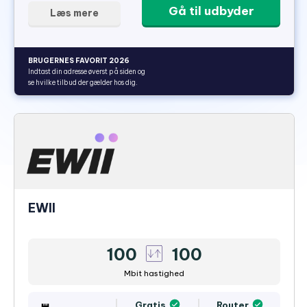
Gå til udbyder
Læs mere
BRUGERNES FAVORIT 2026
Indtast din adresse øverst på siden og
se hvilke tilbud der gælder hos dig.
EWII
100
100
Mbit hastighed
Gratis
Router