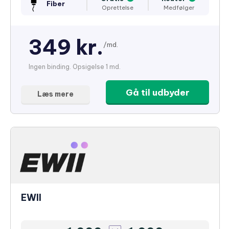
Fiber
Oprettelse
Medfølger
349 kr.
/md.
Ingen binding. Opsigelse 1 md.
Gå til udbyder
Læs mere
EWII