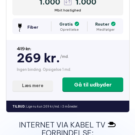
1.000
1.000
Mbit hastighed
Gratis
Router
Fiber
Oprettelse
Medfølger
419 kr.
269 kr.
/md.
Ingen binding. Opsigelse 1 md.
Gå til udbyder
Læs mere
TILBUD:
Lige nu kun 269 kr/md. i 3 måneder.
INTERNET VIA KABEL TV
FORBINDELSE: