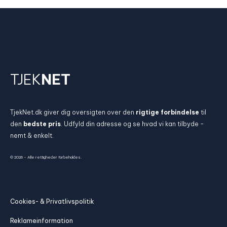
TJEK
NET
TjekNet.dk giver dig oversigten over den
rigtige forbindelse
til
den
bedste pris
. Udfyld din adresse og se hvad vi kan tilbyde -
nemt & enkelt.
© 2026 - Alle rettigheder forbeholdes.
Cookies- & Privatlivspolitik
Reklameinformation