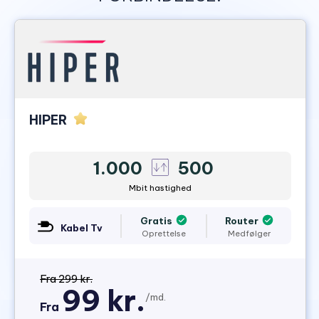
HIPER
1.000
500
Mbit hastighed
Gratis
Router
Kabel Tv
Oprettelse
Medfølger
Fra 299 kr.
99 kr.
/md.
Fra