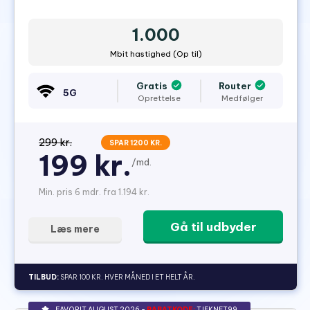
1.000
Mbit hastighed (Op til)
Gratis
Router
5G
Oprettelse
Medfølger
299 kr.
SPAR 1200 KR.
199 kr.
/md.
Min. pris 6 mdr. fra 1.194 kr.
Gå til udbyder
Læs mere
TILBUD:
SPAR 100 KR. HVER MÅNED I ET HELT ÅR.
FAVORIT AUGUST 2026 -
RABATKODE:
TJEKNET99