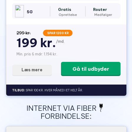
Gratis
Router
5G
Oprettelse
Medfølger
299 kr.
SPAR 1200 KR
199 kr.
/md.
Min. pris 6 mdr: 1.194 kr.
Gå til udbyder
Læs mere
TILBUD:
SPAR 100 KR. HVER MÅNED I ET HELT ÅR.
INTERNET VIA FIBER
FORBINDELSE: