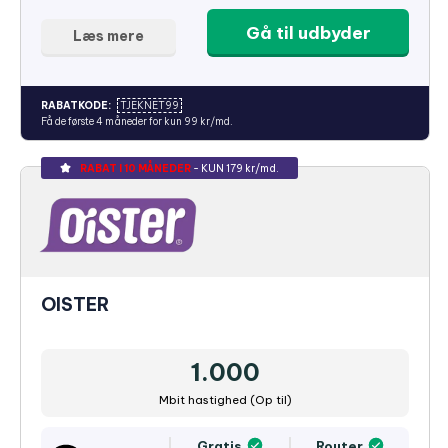
Gå til udbyder
Læs mere
RABATKODE:
TJEKNET99
Få de første 4 måneder for kun 99 kr/md.
RABAT I 10 MÅNEDER
- KUN 179 kr/md.
OISTER
1.000
Mbit hastighed (Op til)
Gratis
Router