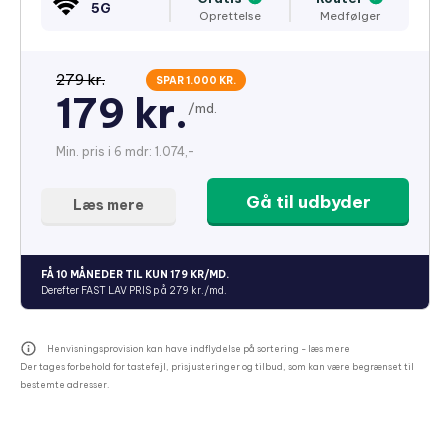
5G
Oprettelse
Medfølger
279 kr.
SPAR 1.000 KR.
179 kr.
/md.
Min. pris i 6 mdr: 1.074,-
Gå til udbyder
Læs mere
FÅ 10 MÅNEDER TIL KUN 179 KR/MD.
Derefter FAST LAV PRIS på 279 kr./md.
Henvisningsprovision kan have indflydelse på sortering -
læs mere
Der tages forbehold for tastefejl, prisjusteringer og tilbud, som kan være begrænset til
bestemte adresser.