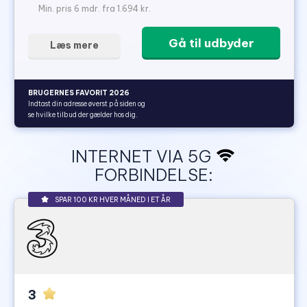
Min. pris 6 mdr. fra 1.694 kr.
Gå til udbyder
Læs mere
BRUGERNES FAVORIT 2026
Indtast din adresse øverst på siden og
se hvilke tilbud der gælder hos dig.
INTERNET VIA 5G
FORBINDELSE:
SPAR 100 KR HVER MÅNED I ET ÅR
3