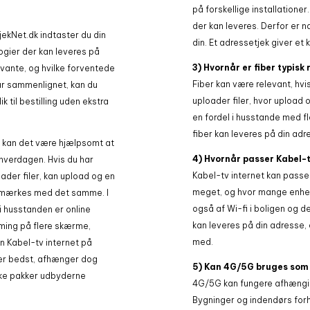
på forskellige installatione
der kan leveres. Derfor er
TjekNet.dk indtaster du din
din. Et adressetjek giver et 
logier der kan leveres på
3) Hvornår er fiber typisk
evante, og hvilke forventede
Fiber kan være relevant, hv
ar sammenlignet, kan du
uploader filer, hvor upload
ik til bestilling uden ekstra
en fordel i husstande med f
fiber kan leveres på din adr
, kan det være hjælpsomt at
4) Hvornår passer Kabel-t
hverdagen. Hvis du har
Kabel-tv internet kan passe
der filer, kan upload og en
meget, og hvor mange enhe
en mærkes med det samme. I
også af Wi-fi i boligen og d
 i husstanden er online
kan leveres på din adresse, 
aming på flere skærme,
med.
 Kabel-tv internet på
 er bedst, afhænger dog
5) Kan 4G/5G bruges som 
ilke pakker udbyderne
4G/5G kan fungere afhængigt
Bygninger og indendørs forho