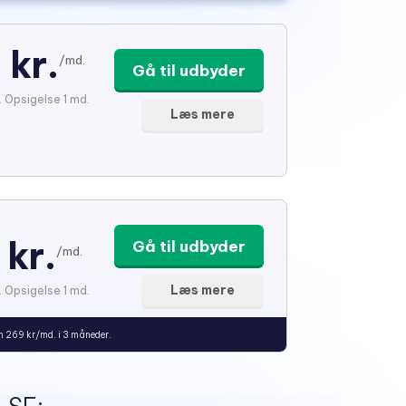
 kr.
/md.
Gå til udbyder
. Opsigelse 1 md.
Læs mere
 kr.
Gå til udbyder
/md.
Læs mere
. Opsigelse 1 md.
n 269 kr/md. i 3 måneder.