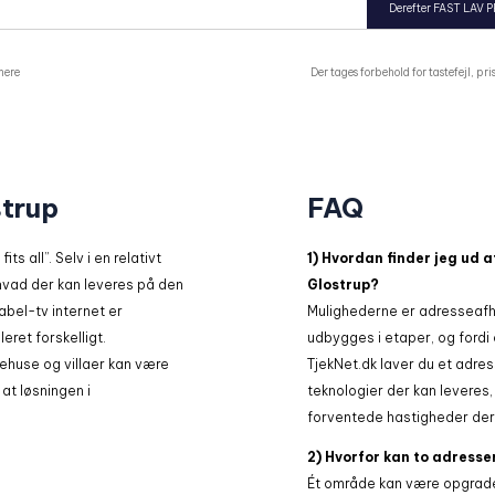
Derefter FAST LAV P
mere
Der tages forbehold for tastefejl, p
strup
FAQ
ts all”. Selv i en relativt
1) Hvordan finder jeg ud a
hvad der kan leveres på den
Glostrup?
abel-tv internet er
Mulighederne er adresseafhæ
ret forskelligt.
udbygges i etaper, og fordi 
huse og villaer kan være
TjekNet.dk laver du et adres
 at løsningen i
teknologier der kan leveres,
forventede hastigheder der 
2) Hvorfor kan to adresse
Ét område kan være opgrade