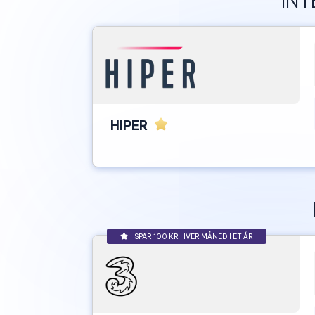
INT
HIPER
SPAR 100 KR HVER MÅNED I ET ÅR