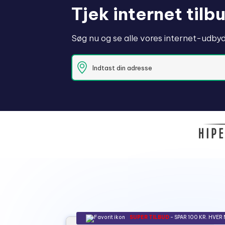
Tjek internet til
Søg nu og se alle vores internet-udbyde
SUPER TILBUD
- SPAR 100 KR. HVER 