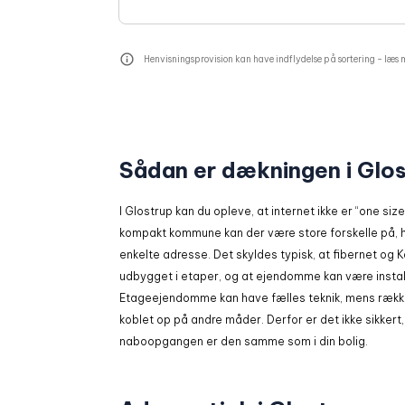
Henvisningsprovision kan have indflydelse på sortering -
læs 
Sådan er dækningen i Glo
I Glostrup kan du opleve, at internet ikke er “one size fi
kompakt kommune kan der være store forskelle på, 
enkelte adresse. Det skyldes typisk, at fibernet og K
udbygget i etaper, og at ejendomme kan være installe
Etageejendomme kan have fælles teknik, mens række
koblet op på andre måder. Derfor er det ikke sikkert,
naboopgangen er den samme som i din bolig.