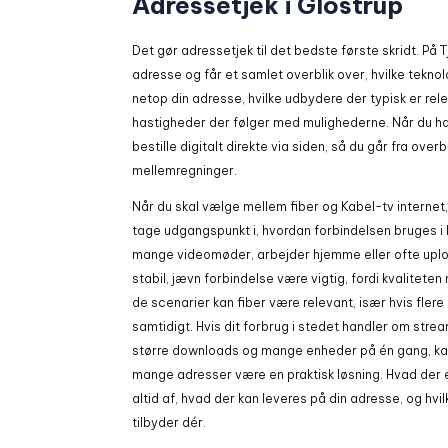
Adressetjek i Glostrup
Det gør adressetjek til det bedste første skridt. På 
adresse og får et samlet overblik over, hvilke tekno
netop din adresse, hvilke udbydere der typisk er rel
hastigheder der følger med mulighederne. Når du h
bestille digitalt direkte via siden, så du går fra overbl
mellemregninger.
Når du skal vælge mellem fiber og Kabel-tv internet
tage udgangspunkt i, hvordan forbindelsen bruges i 
mange videomøder, arbejder hjemme eller ofte uploa
stabil, jævn forbindelse være vigtig, fordi kvalitet
de scenarier kan fiber være relevant, især hvis flere
samtidigt. Hvis dit forbrug i stedet handler om stre
større downloads og mange enheder på én gang, kan
mange adresser være en praktisk løsning. Hvad der
altid af, hvad der kan leveres på din adresse, og hv
tilbyder dér.