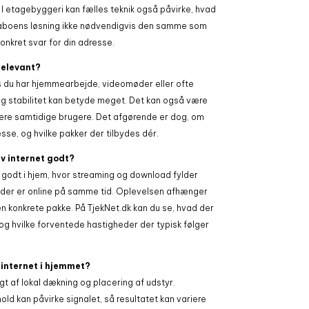
r. I etagebyggeri kan fælles teknik også påvirke, hvad
 naboens løsning ikke nødvendigvis den samme som
konkret svar for din adresse.
 relevant?
is du har hjemmearbejde, videomøder eller ofte
 og stabilitet kan betyde meget. Det kan også være
lere samtidige brugere. Det afgørende er dog, om
esse, og hvilke pakker der tilbydes dér.
v internet godt?
 godt i hjem, hvor streaming og download fylder
der er online på samme tid. Oplevelsen afhænger
en konkrete pakke. På TjekNet.dk kan du se, hvad der
og hvilke forventede hastigheder der typisk følger
internet i hjemmet?
 af lokal dækning og placering af udstyr.
ld kan påvirke signalet, så resultatet kan variere