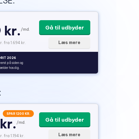
SE:
 kr.
Gå til udbyder
/md.
Læs mere
r. fra 1.694 kr.
RIT 2026
verst på siden og
gælder hos dig.
:
SPAR 1200 KR.
kr.
Gå til udbyder
/md.
Læs mere
. fra 1.194 kr.