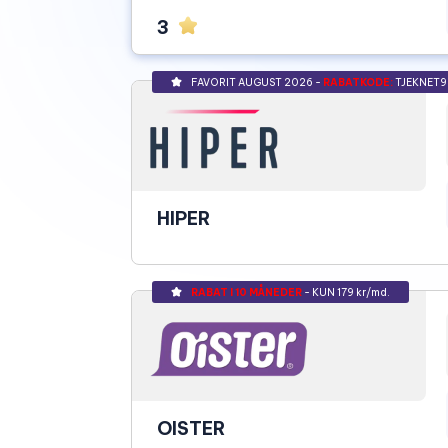
3
FAVORIT AUGUST 2026 -
RABATKODE:
TJEKNET9
HIPER
RABAT I 10 MÅNEDER
- KUN 179 kr/md.
OISTER