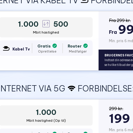
ERNET VIA KABEL TV
FORBINDEL
Fra 299 kr.
1.000
500
99
Fra
Mbit hastighed
Min. pris 6 md
Gratis
Router
Kabel Tv
Oprettelse
Medfølger
BRUGERNES FAVO
Indtast din adresse ø
se hvilke tilbud der 
INTERNET VIA 5G
FORBINDELSE
299 kr.
1.000
199 
Mbit hastighed (Op til)
Min. pris 6 mdr