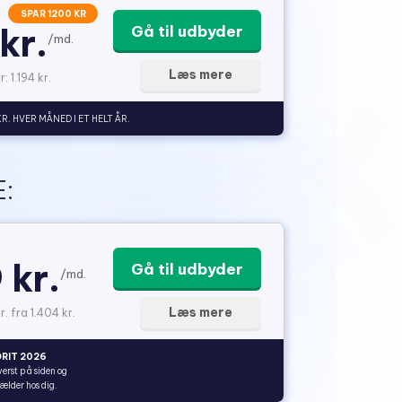
SPAR 1200 KR
kr.
Gå til udbyder
/md.
Læs mere
: 1.194 kr.
KR. HVER MÅNED I ET HELT ÅR.
:
 kr.
Gå til udbyder
/md.
Læs mere
r. fra 1.404 kr.
RIT 2026
verst på siden og
gælder hos dig.