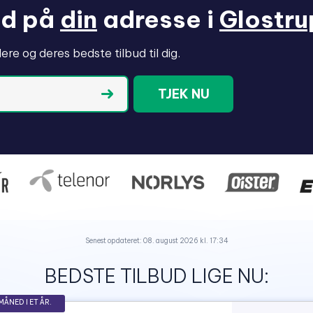
bud på
din
adresse i
Glostru
re og deres bedste tilbud til dig.
TJEK NU
Senest opdateret: 08. august 2026 kl. 17:34
BEDSTE TILBUD LIGE NU:
MÅNED I ET ÅR.