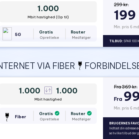
299 kr.
1.000
199 
Mbit hastighed (Op til)
Min. pris 6 mdr
Gratis
Router
5G
Oprettelse
Medfølger
TILBUD:
SPAR 100 
NTERNET VIA FIBER
FORBINDELSE
Fra 369 kr.
1.000
1.000
99
Fra
Mbit hastighed
Min. pris 6 md
Gratis
Router
Fiber
Oprettelse
Medfølger
BRUGERNES FAVO
Indtast din adresse ø
se hvilke tilbud der 