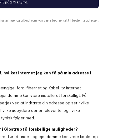
RIS på 279 kr./md.
risjusteringer og tilbud, som kan være begrænset til bestemte adresser.
f, hvilket internet jeg kan få på min adresse i
ngige, fordi fibernet og Kabel-tv internet
ejendomme kan være installeret forskelligt. På
setjek ved at indtaste din adresse og ser hvilke
 hvilke udbydere der er relevante, og hvilke
typisk følger med.
r i Glostrup få forskellige muligheder?
ret før et andet, og ejendomme kan være koblet op