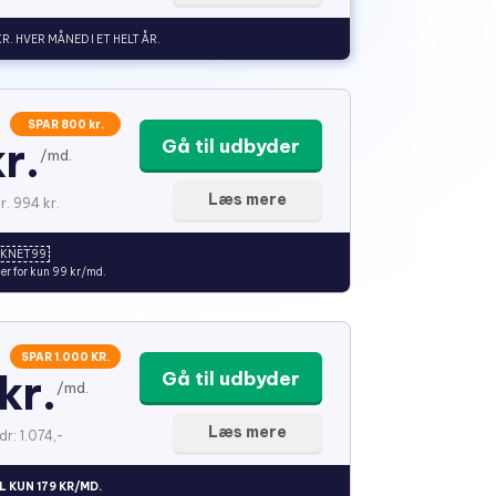
KR. HVER MÅNED I ET HELT ÅR.
SPAR 800 kr.
r.
Gå til udbyder
/md.
Læs mere
r. 994 kr.
EKNET99
er for kun 99 kr/md.
SPAR 1.000 KR.
kr.
Gå til udbyder
/md.
Læs mere
dr: 1.074,-
L KUN 179 KR/MD.