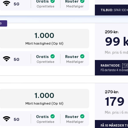
Gratis
Router
5G
Oprettelse
Medfølger
TILBUD:
SPAR 100 
9
299 kr.
1.000
99 k
Mbit hastighed (Op til)
Min. pris 6 md
Gratis
Router
5G
Oprettelse
Medfølger
RABATKODE:
TJ
Få de første 4 måned
279 kr.
1.000
179 
Mbit hastighed (Op til)
Min. pris i 6 m
Gratis
Router
5G
Oprettelse
Medfølger
FÅ 10 MÅNEDER TI