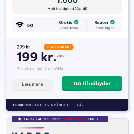
1.000
Mbit hastighed (Op til)
Gratis
Router
5G
Oprettelse
Medfølger
299 kr.
SPAR 1200 KR.
199 kr.
/md.
Min. pris 6 mdr. fra 1.194 kr.
Gå til udbyder
Læs mere
TILBUD:
SPAR 100 KR. HVER MÅNED I ET HELT ÅR.
FAVORIT AUGUST 2026 -
RABATKODE:
TJEKNET99