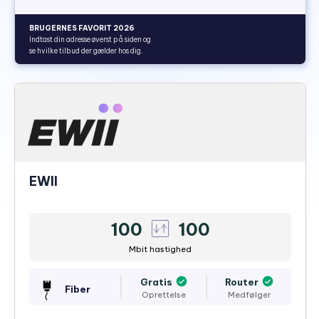
BRUGERNES FAVORIT 2026
Indtast din adresse øverst på siden og
se hvilke tilbud der gælder hos dig.
EWII
100
100
Mbit hastighed
Gratis
Router
Fiber
Oprettelse
Medfølger