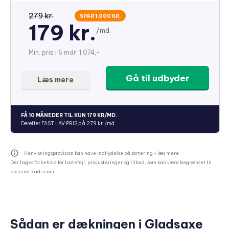
279 kr.
SPAR 1.000 KR.
179 kr.
/md.
Min. pris i 6 mdr: 1.074,-
Gå til udbyder
Læs mere
FÅ 10 MÅNEDER TIL KUN 179 KR/MD.
Derefter FAST LAV PRIS på 279 kr./md.
Henvisningsprovision kan have indflydelse på sortering -
læs mere
Der tages forbehold for tastefejl, prisjusteringer og tilbud, som kan være begrænset til
bestemte adresser.
Sådan er dækningen i Gladsaxe