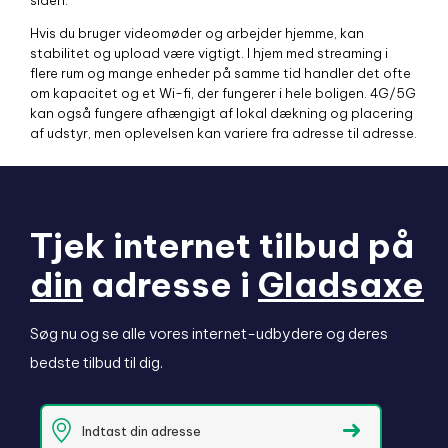
siden.
Hvis du bruger videomøder og arbejder hjemme, kan
stabilitet og upload være vigtigt. I hjem med streaming i
flere rum og mange enheder på samme tid handler det ofte
om kapacitet og et Wi-fi, der fungerer i hele boligen. 4G/5G
kan også fungere afhængigt af lokal dækning og placering
af udstyr, men oplevelsen kan variere fra adresse til adresse.
Tjek internet tilbud på
din
adresse i
Gladsaxe
Søg nu og se alle vores internet-udbydere og deres
bedste tilbud til dig.