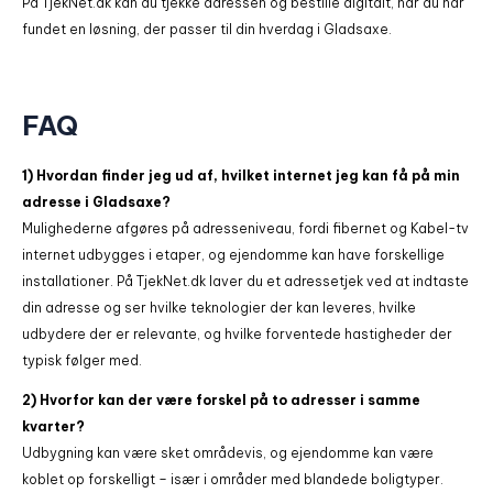
På TjekNet.dk kan du tjekke adressen og bestille digitalt, når du har
fundet en løsning, der passer til din hverdag i Gladsaxe.
FAQ
1) Hvordan finder jeg ud af, hvilket internet jeg kan få på min
adresse i Gladsaxe?
Mulighederne afgøres på adresseniveau, fordi fibernet og Kabel-tv
internet udbygges i etaper, og ejendomme kan have forskellige
installationer. På TjekNet.dk laver du et adressetjek ved at indtaste
din adresse og ser hvilke teknologier der kan leveres, hvilke
udbydere der er relevante, og hvilke forventede hastigheder der
typisk følger med.
2) Hvorfor kan der være forskel på to adresser i samme
kvarter?
Udbygning kan være sket områdevis, og ejendomme kan være
koblet op forskelligt – især i områder med blandede boligtyper.