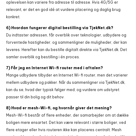
oplevelsen kan variere fra adresse til adresse. Hvis 4G/5G er
relevant, er det en god idé at vurdere placering og daglig brug
konkret.
6) Hvordan fungerer digital bestilling via TjekNet.dk?
Du indtaster adressen, får overblik over teknologier, udbydere og
forventede hastigheder, og sammenligner de muligheder, der kan
leveres. Herefter kan du bestille digitalt direkte via TjekNet.dk. Det
samler overblik og bestilling i én proces.
7) Får jeg en Internet Wi-fi router med i aftalen?
Mange udbydere tilbyder en Internet Wi-fi router, men det varierer
mellem udbydere og pakker. Når du sammenligner via TjekNet.dk,
kan du se, hvad der typisk følger med, og vurdere om udstyret
passer til din bolig og dit behov.
8) Hvad er mesh-Wi-fi, og hvornår giver det mening?
Mesh-Wi-fi består af flere enheder, der samarbejder om at dække
boligen mere ensartet. Det kan være relevant i større boliger, ved
flere etager eller hvis routeren ikke kan placeres centralt. Mesh