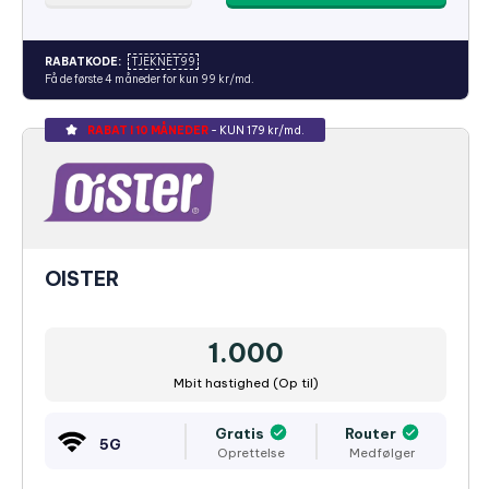
RABATKODE:
TJEKNET99
Få de første 4 måneder for kun 99 kr/md.
RABAT I 10 MÅNEDER
- KUN 179 kr/md.
OISTER
1.000
Mbit hastighed (Op til)
Gratis
Router
5G
Oprettelse
Medfølger