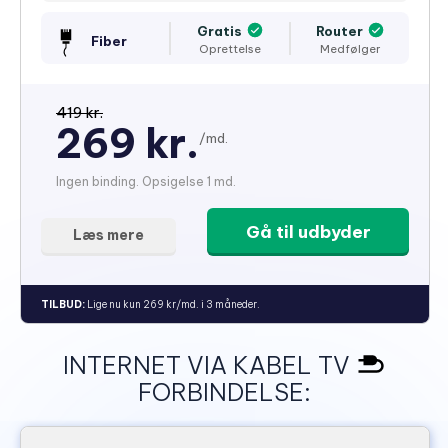
Gratis
Router
Fiber
Oprettelse
Medfølger
419 kr.
269 kr.
/md.
Ingen binding. Opsigelse 1 md.
Gå til udbyder
Læs mere
TILBUD:
Lige nu kun 269 kr/md. i 3 måneder.
INTERNET VIA KABEL TV
FORBINDELSE: