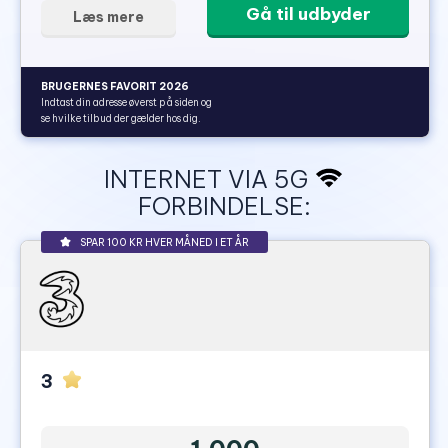
Gå til udbyder
Læs mere
BRUGERNES FAVORIT 2026
Indtast din adresse øverst på siden og
se hvilke tilbud der gælder hos dig.
INTERNET VIA 5G
FORBINDELSE:
SPAR 100 KR HVER MÅNED I ET ÅR
3