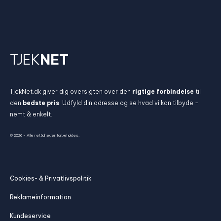
TJEK
NET
TjekNet.dk giver dig oversigten over den
rigtige forbindelse
til
den
bedste pris
. Udfyld din adresse og se hvad vi kan tilbyde -
nemt & enkelt.
© 2026 - Alle rettigheder forbeholdes.
Cookies- & Privatlivspolitik
Reklameinformation
Kundeservice