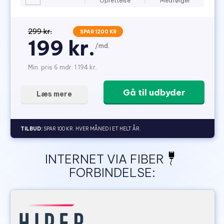
Oprettelse
Medfølger
299 kr.
SPAR 1200 KR
199 kr.
/md.
Min. pris 6 mdr: 1.194 kr.
Gå til udbyder
Læs mere
TILBUD:
SPAR 100 KR. HVER MÅNED I ET HELT ÅR.
INTERNET VIA FIBER
FORBINDELSE: