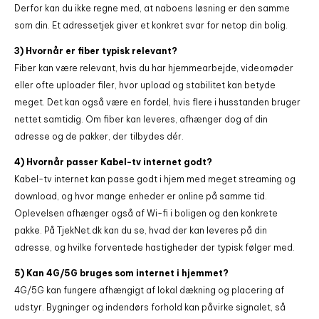
Derfor kan du ikke regne med, at naboens løsning er den samme
som din. Et adressetjek giver et konkret svar for netop din bolig.
3) Hvornår er fiber typisk relevant?
Fiber kan være relevant, hvis du har hjemmearbejde, videomøder
eller ofte uploader filer, hvor upload og stabilitet kan betyde
meget. Det kan også være en fordel, hvis flere i husstanden bruger
nettet samtidig. Om fiber kan leveres, afhænger dog af din
adresse og de pakker, der tilbydes dér.
4) Hvornår passer Kabel-tv internet godt?
Kabel-tv internet kan passe godt i hjem med meget streaming og
download, og hvor mange enheder er online på samme tid.
Oplevelsen afhænger også af Wi-fi i boligen og den konkrete
pakke. På TjekNet.dk kan du se, hvad der kan leveres på din
adresse, og hvilke forventede hastigheder der typisk følger med.
5) Kan 4G/5G bruges som internet i hjemmet?
4G/5G kan fungere afhængigt af lokal dækning og placering af
udstyr. Bygninger og indendørs forhold kan påvirke signalet, så