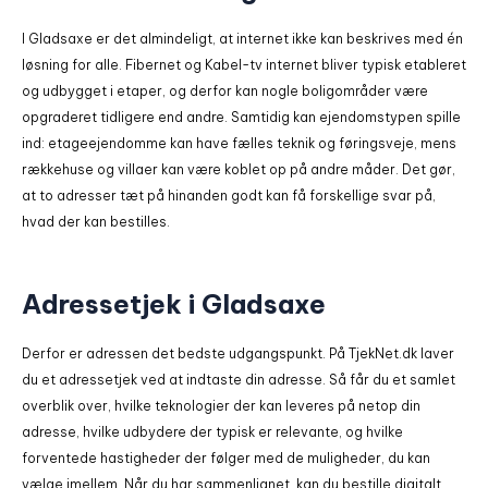
I Gladsaxe er det almindeligt, at internet ikke kan beskrives med én
løsning for alle. Fibernet og Kabel-tv internet bliver typisk etableret
og udbygget i etaper, og derfor kan nogle boligområder være
opgraderet tidligere end andre. Samtidig kan ejendomstypen spille
ind: etageejendomme kan have fælles teknik og føringsveje, mens
rækkehuse og villaer kan være koblet op på andre måder. Det gør,
at to adresser tæt på hinanden godt kan få forskellige svar på,
hvad der kan bestilles.
Adressetjek i Gladsaxe
Derfor er adressen det bedste udgangspunkt. På TjekNet.dk laver
du et adressetjek ved at indtaste din adresse. Så får du et samlet
overblik over, hvilke teknologier der kan leveres på netop din
adresse, hvilke udbydere der typisk er relevante, og hvilke
forventede hastigheder der følger med de muligheder, du kan
vælge imellem. Når du har sammenlignet, kan du bestille digitalt