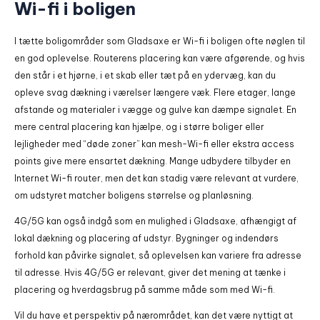
Wi-fi i boligen
I tætte boligområder som Gladsaxe er Wi-fi i boligen ofte nøglen til
en god oplevelse. Routerens placering kan være afgørende, og hvis
den står i et hjørne, i et skab eller tæt på en ydervæg, kan du
opleve svag dækning i værelser længere væk. Flere etager, lange
afstande og materialer i vægge og gulve kan dæmpe signalet. En
mere central placering kan hjælpe, og i større boliger eller
lejligheder med “døde zoner” kan mesh-Wi-fi eller ekstra access
points give mere ensartet dækning. Mange udbydere tilbyder en
Internet Wi-fi router, men det kan stadig være relevant at vurdere,
om udstyret matcher boligens størrelse og planløsning.
4G/5G kan også indgå som en mulighed i Gladsaxe, afhængigt af
lokal dækning og placering af udstyr. Bygninger og indendørs
forhold kan påvirke signalet, så oplevelsen kan variere fra adresse
til adresse. Hvis 4G/5G er relevant, giver det mening at tænke i
placering og hverdagsbrug på samme måde som med Wi-fi.
Vil du have et perspektiv på nærområdet, kan det være nyttigt at