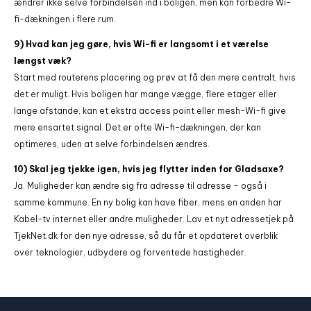
ændrer ikke selve forbindelsen ind i boligen, men kan forbedre Wi-
fi-dækningen i flere rum.
9) Hvad kan jeg gøre, hvis Wi-fi er langsomt i et værelse
længst væk?
Start med routerens placering og prøv at få den mere centralt, hvis
det er muligt. Hvis boligen har mange vægge, flere etager eller
lange afstande, kan et ekstra access point eller mesh-Wi-fi give
mere ensartet signal. Det er ofte Wi-fi-dækningen, der kan
optimeres, uden at selve forbindelsen ændres.
10) Skal jeg tjekke igen, hvis jeg flytter inden for Gladsaxe?
Ja. Muligheder kan ændre sig fra adresse til adresse – også i
samme kommune. En ny bolig kan have fiber, mens en anden har
Kabel-tv internet eller andre muligheder. Lav et nyt adressetjek på
TjekNet.dk for den nye adresse, så du får et opdateret overblik
over teknologier, udbydere og forventede hastigheder.