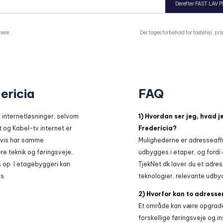
Derefter FAST LAV P
mere
Der tages forbehold for tastefejl, p
ericia
FAQ
 internetløsninger, selvom
1) Hvordan ser jeg, hvad j
t og Kabel-tv internet er
Fredericia?
gvis har samme
Mulighederne er adresseafhæ
re teknik og føringsveje,
udbygges i etaper, og fordi
op. I etagebyggeri kan
TjekNet.dk laver du et adres
s.
teknologier, relevante udby
2) Hvorfor kan to adresser
Et område kan være opgrade
forskellige føringsveje og in