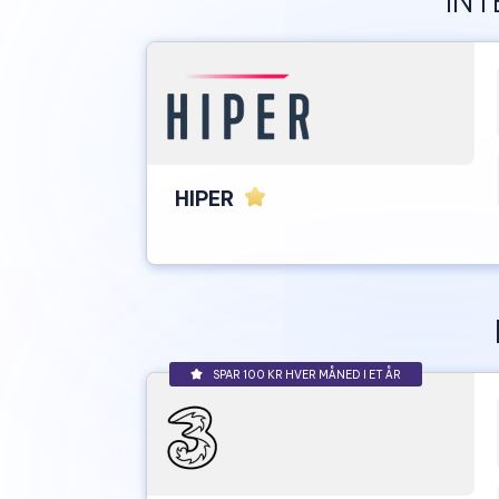
INT
HIPER
SPAR 100 KR HVER MÅNED I ET ÅR