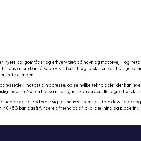
rer, nyere boligområder og erhverv tæt på havn og motorvej – og neto
net, mens andre kan få Kabel-tv internet, og forskellen kan hænge sa
 konkrete ejendom.
dressetjek. Indtast din adresse, og se hvilke teknologier der kan lever
lighederne. Når du har sammenlignet, kan du bestille digitalt direkte 
orbindelse og upload være vigtig, mens streaming, store downloads 
gen. 4G/5G kan også fungere afhængigt af lokal dækning og placering a