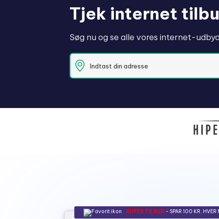
Tjek internet til
Søg nu og se alle vores internet-udbyde
SUPER TILBUD
- SPAR 100 KR. HVER 