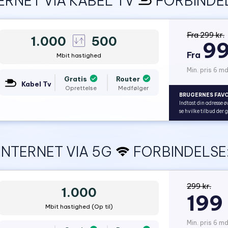
ERNET VIA KABEL TV
FORBINDEL
Fra 299 kr.
1.000
500
99
Fra
Mbit hastighed
Min. pris 6 md
Gratis
Router
Kabel Tv
Oprettelse
Medfølger
BRUGERNES FAVO
Indtast din adresse ø
se hvilke tilbud der 
INTERNET VIA 5G
FORBINDELSE
299 kr.
1.000
199 
Mbit hastighed (Op til)
Min. pris 6 mdr