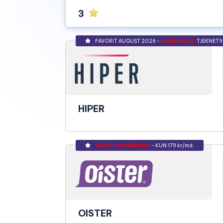
3
FAVORIT AUGUST 2026 -
RABATKODE:
TJEKNET9
HIPER
RABAT I 10 MÅNEDER
- KUN 179 kr/md.
OISTER