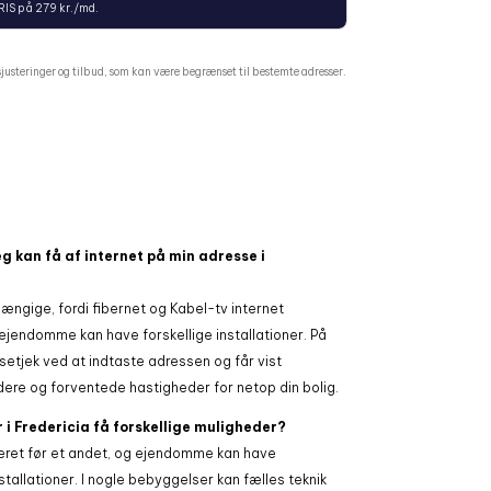
RIS på 279 kr./md.
risjusteringer og tilbud, som kan være begrænset til bestemte adresser.
eg kan få af internet på min adresse i
ngige, fordi fibernet og Kabel-tv internet
 ejendomme kan have forskellige installationer. På
setjek ved at indtaste adressen og får vist
dere og forventede hastigheder for netop din bolig.
 i Fredericia få forskellige muligheder?
ret før et andet, og ejendomme kan have
stallationer. I nogle bebyggelser kan fælles teknik