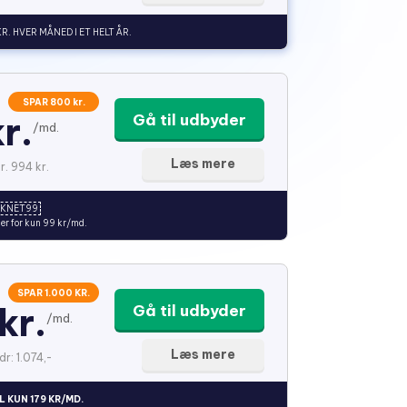
KR. HVER MÅNED I ET HELT ÅR.
SPAR 800 kr.
r.
Gå til udbyder
/md.
Læs mere
r. 994 kr.
EKNET99
er for kun 99 kr/md.
SPAR 1.000 KR.
kr.
Gå til udbyder
/md.
Læs mere
dr: 1.074,-
L KUN 179 KR/MD.