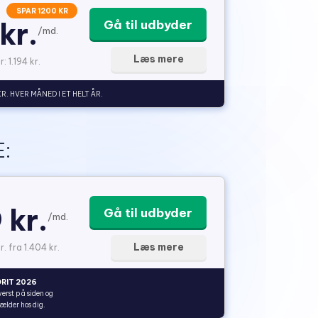
SPAR 1200 KR
kr.
Gå til udbyder
/md.
Læs mere
: 1.194 kr.
KR. HVER MÅNED I ET HELT ÅR.
:
 kr.
Gå til udbyder
/md.
Læs mere
r. fra 1.404 kr.
RIT 2026
verst på siden og
gælder hos dig.