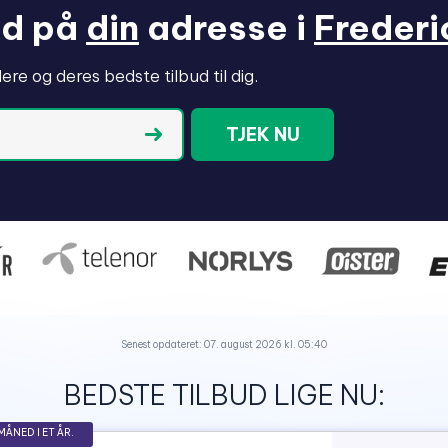
bud på
din
adresse i
Frederi
re og deres bedste tilbud til dig.
TJEK NU
Senest opdateret: 07. august 2026 kl. 05:40
BEDSTE TILBUD LIGE NU:
MÅNED I ET ÅR.