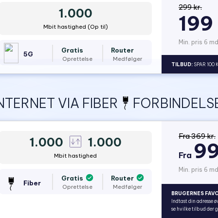
299 kr.
1.000
199 
Mbit hastighed (Op til)
Min. pris 6 mdr
Gratis
Router
5G
Oprettelse
Medfølger
TILBUD:
SPAR 100 
NTERNET VIA FIBER
FORBINDELSE
Fra 369 kr.
1.000
1.000
99
Fra
Mbit hastighed
Min. pris 6 md
Gratis
Router
Fiber
Oprettelse
Medfølger
BRUGERNES FAVO
Indtast din adresse ø
se hvilke tilbud der 