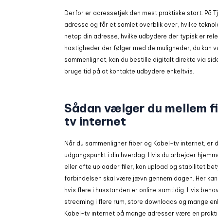
Derfor er adressetjek den mest praktiske start. På T
adresse og får et samlet overblik over, hvilke tekno
netop din adresse, hvilke udbydere der typisk er rel
hastigheder der følger med de muligheder, du kan v
sammenlignet, kan du bestille digitalt direkte via s
bruge tid på at kontakte udbydere enkeltvis.
Sådan vælger du mellem f
tv internet
Når du sammenligner fiber og Kabel-tv internet, er d
udgangspunkt i din hverdag. Hvis du arbejder hjemm
eller ofte uploader filer, kan upload og stabilitet be
forbindelsen skal være jævn gennem dagen. Her kan 
hvis flere i husstanden er online samtidig. Hvis beho
streaming i flere rum, store downloads og mange en
Kabel-tv internet på mange adresser være en praktis