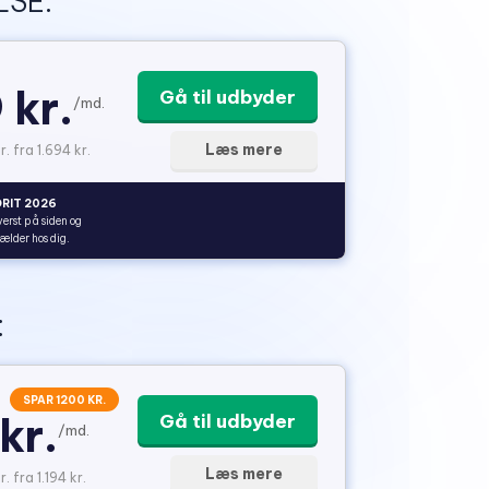
SE:
 kr.
Gå til udbyder
/md.
Læs mere
r. fra 1.694 kr.
RIT 2026
verst på siden og
gælder hos dig.
:
SPAR 1200 KR.
kr.
Gå til udbyder
/md.
Læs mere
. fra 1.194 kr.