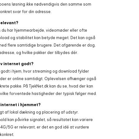
naboens løsning ikke nødvendigvis den samme som
konkret svar for din adresse.
 relevant?
is du har hjemmearbejde, videomøder eller ofte
upload og stabilitet kan betyde meget. Det kan også
med flere samtidige brugere. Det afgørende er dog,
adresse, og hvilke pakker der tilbydes dér.
v internet godt?
 godt i hjem, hvor streaming og download fylder
er er online samtidigt. Oplevelsen afhænger også
nkrete pakke. På TjekNet.dk kan du se, hvad der kan
hvilke forventede hastigheder der typisk følger med.
internet i hjemmet?
 af lokal dækning og placering af udstyr.
ld kan påvirke signalet, så resultatet kan variere
s 4G/5G er relevant, er det en god idé at vurdere
konkret.