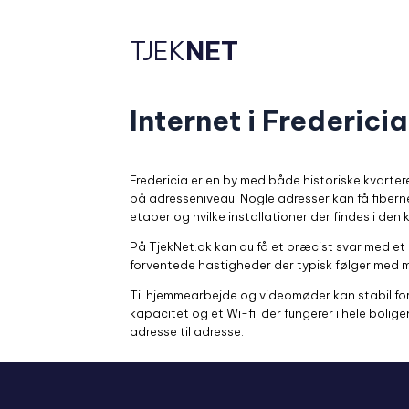
TJEK
NET
Internet i Fredericia
Fredericia er en by med både historiske kvarte
på adresseniveau. Nogle adresser kan få fiber
etaper og hvilke installationer der findes i den
På TjekNet.dk kan du få et præcist svar med et a
forventede hastigheder der typisk følger med mu
Til hjemmearbejde og videomøder kan stabil f
kapacitet og et Wi-fi, der fungerer i hele boli
adresse til adresse.