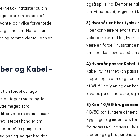
også spille ind. Derfor er 
jekNet.dk indtaster du din
din. Et adressetjek giver et 
logier der kan leveres på
3) Hvornår er fiber typisk
evante, og hvilke forventede
Fiber kan være relevant, hv
ælge imellem. Når du har
uploader større filer, hvor 
iden og komme videre uden at
være en fordel i husstande 
om fiber kan leveres på din 
4) Hvornår passer Kabel-t
iber og Kabel-
Kabel-tv internet kan passe
meget, og hvor mange enhed
af Wi-fi i boligen og den ko
et en fordel at tage
leveres på din adresse, og 
e, deltager i videomøder
5) Kan 4G/5G bruges som 
tyde meget, fordi
4G/5G kan fungere afhængigt
fiber være relevant – især
Bygninger og indendørs forho
vet i stedet handler om
fra adresse til adresse. Hvi
heder på én gang, kan
placering og brugsmønster 
k løsning. Valget bør dog