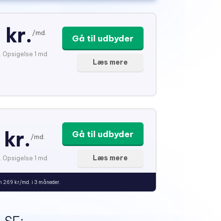
 kr.
/md.
Gå til udbyder
. Opsigelse 1 md.
Læs mere
 kr.
Gå til udbyder
/md.
Læs mere
. Opsigelse 1 md.
n 269 kr/md. i 3 måneder.