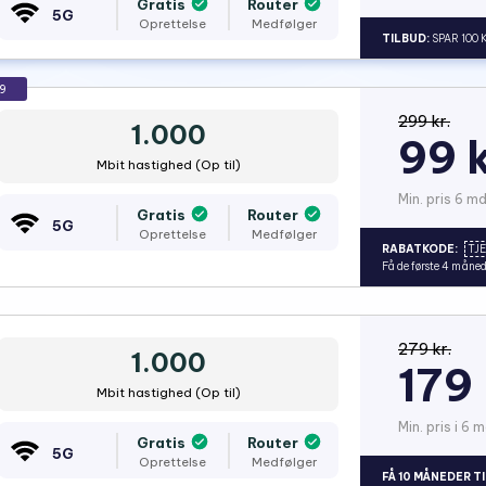
Gratis
Router
5G
Oprettelse
Medfølger
TILBUD:
SPAR 100 
9
299 kr.
1.000
99 k
Mbit hastighed (Op til)
Min. pris 6 md
Gratis
Router
5G
Oprettelse
Medfølger
RABATKODE:
TJ
Få de første 4 måned
279 kr.
1.000
179 
Mbit hastighed (Op til)
Min. pris i 6 m
Gratis
Router
5G
Oprettelse
Medfølger
FÅ 10 MÅNEDER TI