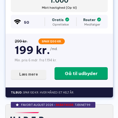
1.000
Mbit hastighed (Op til)
Gratis
Router
5G
Oprettelse
Medfølger
299 kr.
SPAR 1200 KR.
199 kr.
/md.
Min. pris 6 mdr. fra 1.194 kr.
Gå til udbyder
Læs mere
TILBUD:
SPAR 100 KR. HVER MÅNED I ET HELT ÅR.
FAVORIT AUGUST 2026 -
RABATKODE:
TJEKNET99