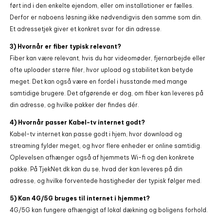
ført ind i den enkelte ejendom, eller om installationer er fælles.
Derfor er naboens løsning ikke nødvendigvis den samme som din.
Et adressetjek giver et konkret svar for din adresse.
3) Hvornår er fiber typisk relevant?
Fiber kan være relevant, hvis du har videomøder, fjernarbejde eller
ofte uploader større filer, hvor upload og stabilitet kan betyde
meget. Det kan også være en fordel i husstande med mange
samtidige brugere. Det afgørende er dog, om fiber kan leveres på
din adresse, og hvilke pakker der findes dér.
4) Hvornår passer Kabel-tv internet godt?
Kabel-tv internet kan passe godt i hjem, hvor download og
streaming fylder meget, og hvor flere enheder er online samtidig.
Oplevelsen afhænger også af hjemmets Wi-fi og den konkrete
pakke. På TjekNet.dk kan du se, hvad der kan leveres på din
adresse, og hvilke forventede hastigheder der typisk følger med.
5) Kan 4G/5G bruges til internet i hjemmet?
4G/5G kan fungere afhængigt af lokal dækning og boligens forhold.