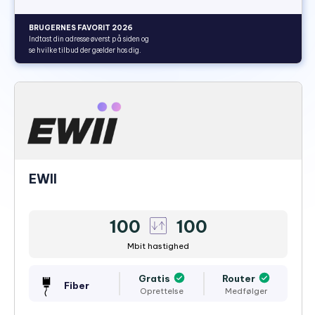
BRUGERNES FAVORIT 2026
Indtast din adresse øverst på siden og
se hvilke tilbud der gælder hos dig.
EWII
100
100
Mbit hastighed
Gratis
Router
Fiber
Oprettelse
Medfølger