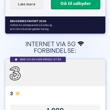
Gå til udbyder
Læs mere
BRUGERNES FAVORIT 2026
Indtast din adresse øverst på siden og
se hvilke tilbud der gælder hos dig.
INTERNET VIA 5G
FORBINDELSE:
SPAR 100 KR HVER MÅNED I ET ÅR
3