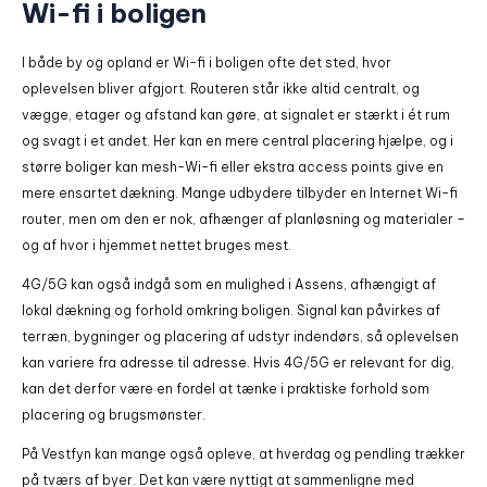
Wi-fi i boligen
I både by og opland er Wi-fi i boligen ofte det sted, hvor
oplevelsen bliver afgjort. Routeren står ikke altid centralt, og
vægge, etager og afstand kan gøre, at signalet er stærkt i ét rum
og svagt i et andet. Her kan en mere central placering hjælpe, og i
større boliger kan mesh-Wi-fi eller ekstra access points give en
mere ensartet dækning. Mange udbydere tilbyder en Internet Wi-fi
router, men om den er nok, afhænger af planløsning og materialer –
og af hvor i hjemmet nettet bruges mest.
4G/5G kan også indgå som en mulighed i Assens, afhængigt af
lokal dækning og forhold omkring boligen. Signal kan påvirkes af
terræn, bygninger og placering af udstyr indendørs, så oplevelsen
kan variere fra adresse til adresse. Hvis 4G/5G er relevant for dig,
kan det derfor være en fordel at tænke i praktiske forhold som
placering og brugsmønster.
På Vestfyn kan mange også opleve, at hverdag og pendling trækker
på tværs af byer. Det kan være nyttigt at sammenligne med