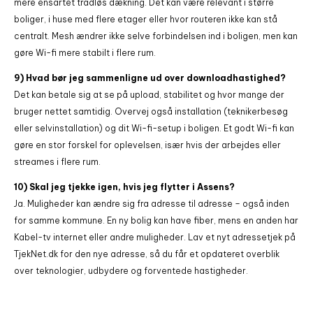
mere ensartet trådløs dækning. Det kan være relevant i større
boliger, i huse med flere etager eller hvor routeren ikke kan stå
centralt. Mesh ændrer ikke selve forbindelsen ind i boligen, men kan
gøre Wi-fi mere stabilt i flere rum.
9) Hvad bør jeg sammenligne ud over downloadhastighed?
Det kan betale sig at se på upload, stabilitet og hvor mange der
bruger nettet samtidig. Overvej også installation (teknikerbesøg
eller selvinstallation) og dit Wi-fi-setup i boligen. Et godt Wi-fi kan
gøre en stor forskel for oplevelsen, især hvis der arbejdes eller
streames i flere rum.
10) Skal jeg tjekke igen, hvis jeg flytter i Assens?
Ja. Muligheder kan ændre sig fra adresse til adresse – også inden
for samme kommune. En ny bolig kan have fiber, mens en anden har
Kabel-tv internet eller andre muligheder. Lav et nyt adressetjek på
TjekNet.dk for den nye adresse, så du får et opdateret overblik
over teknologier, udbydere og forventede hastigheder.