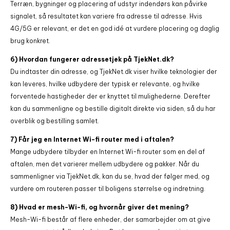
Terræn, bygninger og placering af udstyr indendørs kan påvirke
signalet, så resultatet kan variere fra adresse til adresse. Hvis
4G/5G er relevant, er det en god idé at vurdere placering og daglig
brug konkret.
6) Hvordan fungerer adressetjek på TjekNet.dk?
Du indtaster din adresse, og TjekNet.dk viser hvilke teknologier der
kan leveres, hvilke udbydere der typisk er relevante, og hvilke
forventede hastigheder der er knyttet til mulighederne. Derefter
kan du sammenligne og bestille digitalt direkte via siden, så du har
overblik og bestilling samlet.
7) Får jeg en Internet Wi-fi router med i aftalen?
Mange udbydere tilbyder en Internet Wi-fi router som en del af
aftalen, men det varierer mellem udbydere og pakker. Når du
sammenligner via TjekNet.dk, kan du se, hvad der følger med, og
vurdere om routeren passer til boligens størrelse og indretning.
8) Hvad er mesh-Wi-fi, og hvornår giver det mening?
Mesh-Wi-fi består af flere enheder, der samarbejder om at give