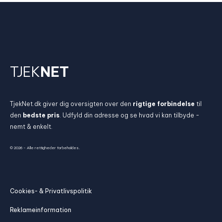
TJEK
NET
TjekNet.dk giver dig oversigten over den
rigtige forbindelse
til
den
bedste pris
. Udfyld din adresse og se hvad vi kan tilbyde -
nemt & enkelt.
© 2026 - Alle rettigheder forbeholdes.
Cookies- & Privatlivspolitik
Reklameinformation