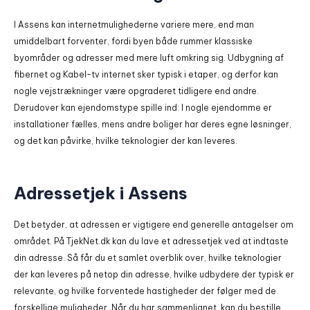
I Assens kan internetmulighederne variere mere, end man
umiddelbart forventer, fordi byen både rummer klassiske
byområder og adresser med mere luft omkring sig. Udbygning af
fibernet og Kabel-tv internet sker typisk i etaper, og derfor kan
nogle vejstrækninger være opgraderet tidligere end andre.
Derudover kan ejendomstype spille ind: I nogle ejendomme er
installationer fælles, mens andre boliger har deres egne løsninger,
og det kan påvirke, hvilke teknologier der kan leveres.
Adressetjek i Assens
Det betyder, at adressen er vigtigere end generelle antagelser om
området. På TjekNet.dk kan du lave et adressetjek ved at indtaste
din adresse. Så får du et samlet overblik over, hvilke teknologier
der kan leveres på netop din adresse, hvilke udbydere der typisk er
relevante, og hvilke forventede hastigheder der følger med de
forskellige muligheder. Når du har sammenlignet, kan du bestille