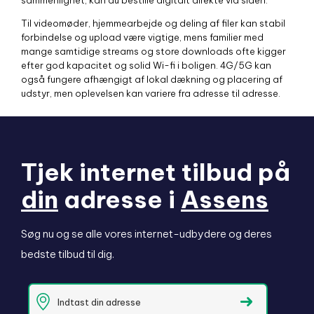
sammenlignet, kan du bestille digitalt direkte via siden.
Til videomøder, hjemmearbejde og deling af filer kan stabil
forbindelse og upload være vigtige, mens familier med
mange samtidige streams og store downloads ofte kigger
efter god kapacitet og solid Wi-fi i boligen. 4G/5G kan
også fungere afhængigt af lokal dækning og placering af
udstyr, men oplevelsen kan variere fra adresse til adresse.
Tjek internet tilbud på
din
adresse i
Assens
Søg nu og se alle vores internet-udbydere og deres
bedste tilbud til dig.