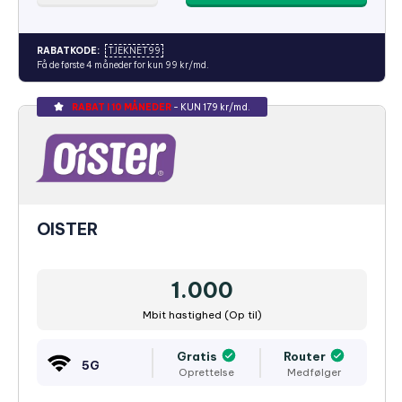
RABATKODE:
TJEKNET99
Få de første 4 måneder for kun 99 kr/md.
RABAT I 10 MÅNEDER
- KUN 179 kr/md.
OISTER
1.000
Mbit hastighed (Op til)
Gratis
Router
5G
Oprettelse
Medfølger