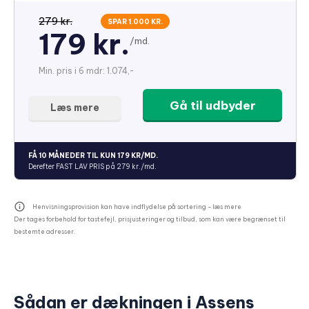
279 kr.
SPAR 1.000 KR.
179 kr.
/md.
Min. pris i 6 mdr: 1.074,-
Gå til udbyder
Læs mere
FÅ 10 MÅNEDER TIL KUN 179 KR/MD.
Derefter FAST LAV PRIS på 279 kr./md.
Henvisningsprovision kan have indflydelse på sortering -
læs mere
Der tages forbehold for tastefejl, prisjusteringer og tilbud, som kan være begrænset til
bestemte adresser.
Sådan er dækningen i Assens