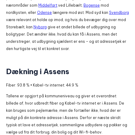
nærområder som
Middelfart
ved Lillebælt,
Bogense
mod
nordkysten, eller
Odense
længere mod øst. Mod syd kan
Svendborg
være relevant at holde op imod, og hvis du bevæger dig over mod
Storebælt, kan
Nyborg
give et andet billede af udbygning og
boligtyper. Det ændrer ikke, hvad du kan få i Assens, men det
understreger, at udbygning sjældent er ens – og at adressetjek er
den hurtigste vej til et konkret svar.
Dækning i Assens
Fiber: 93.8 % • Kabel-tv internet: 44.9 %
Tallene er opgjort på kommuneniveau og giver et overordnet
billede af, hvor udbredt fiber og Kabel-tv internet er i Assens. De
kan bruges som pejlemærke, men de fortæller ikke, hvad der er
muligt på din konkrete adresse i Assens. Derfor er næste skridt
typisk at lave et adressetjek, sammenligne udbydere og pakker og
vælge ud fra dit forbrug, din bolig og dit Wi-fi-behov.