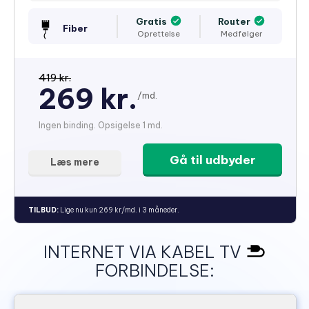
Gratis
Router
Fiber
Oprettelse
Medfølger
419 kr.
269 kr.
/md.
Ingen binding. Opsigelse 1 md.
Gå til udbyder
Læs mere
TILBUD:
Lige nu kun 269 kr/md. i 3 måneder.
INTERNET VIA KABEL TV
FORBINDELSE: