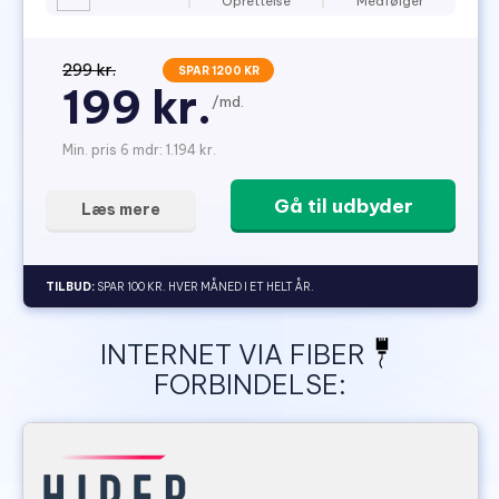
Oprettelse
Medfølger
299 kr.
SPAR 1200 KR
199 kr.
/md.
Min. pris 6 mdr: 1.194 kr.
Gå til udbyder
Læs mere
TILBUD:
SPAR 100 KR. HVER MÅNED I ET HELT ÅR.
INTERNET VIA FIBER
FORBINDELSE: