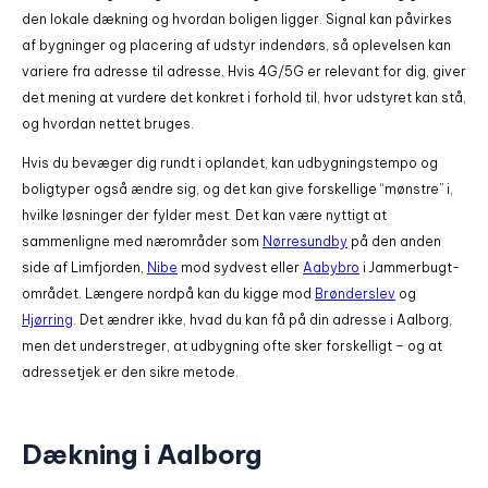
den lokale dækning og hvordan boligen ligger. Signal kan påvirkes
af bygninger og placering af udstyr indendørs, så oplevelsen kan
variere fra adresse til adresse. Hvis 4G/5G er relevant for dig, giver
det mening at vurdere det konkret i forhold til, hvor udstyret kan stå,
og hvordan nettet bruges.
Hvis du bevæger dig rundt i oplandet, kan udbygningstempo og
boligtyper også ændre sig, og det kan give forskellige “mønstre” i,
hvilke løsninger der fylder mest. Det kan være nyttigt at
sammenligne med nærområder som
Nørresundby
på den anden
side af Limfjorden,
Nibe
mod sydvest eller
Aabybro
i Jammerbugt-
området. Længere nordpå kan du kigge mod
Brønderslev
og
Hjørring
. Det ændrer ikke, hvad du kan få på din adresse i Aalborg,
men det understreger, at udbygning ofte sker forskelligt – og at
adressetjek er den sikre metode.
Dækning i Aalborg