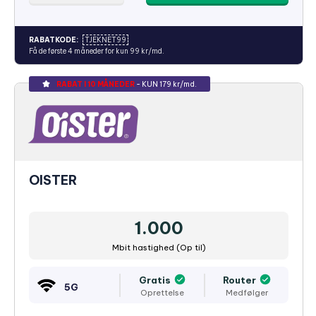
RABATKODE:
TJEKNET99
Få de første 4 måneder for kun 99 kr/md.
RABAT I 10 MÅNEDER
- KUN 179 kr/md.
OISTER
1.000
Mbit hastighed (Op til)
Gratis
Router
5G
Oprettelse
Medfølger