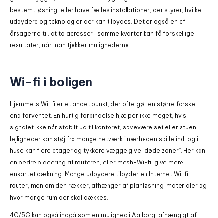
bestemt løsning, eller have fælles installationer, der styrer, hvilke
udbydere og teknologier der kan tilbydes. Det er også en af
årsagerne til, at to adresser i samme kvarter kan få forskellige
resultater, når man tjekker mulighederne.
Wi-fi i boligen
Hjemmets Wi-fi er et andet punkt, der ofte gør en større forskel
end forventet. En hurtig forbindelse hjælper ikke meget, hvis
signalet ikke når stabilt ud til kontoret, soveværelset eller stuen. I
lejligheder kan støj fra mange netværk i nærheden spille ind, og i
huse kan flere etager og tykkere vægge give “døde zoner”. Her kan
en bedre placering af routeren, eller mesh-Wi-fi, give mere
ensartet dækning. Mange udbydere tilbyder en Internet Wi-fi
router, men om den rækker, afhænger af planløsning, materialer og
hvor mange rum der skal dækkes.
4G/5G kan også indgå som en mulighed i Aalborg, afhængigt af