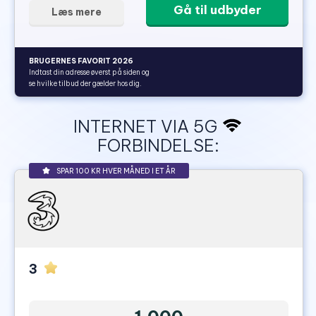
Gå til udbyder
Læs mere
BRUGERNES FAVORIT 2026
Indtast din adresse øverst på siden og
se hvilke tilbud der gælder hos dig.
INTERNET VIA 5G
FORBINDELSE:
SPAR 100 KR HVER MÅNED I ET ÅR
3