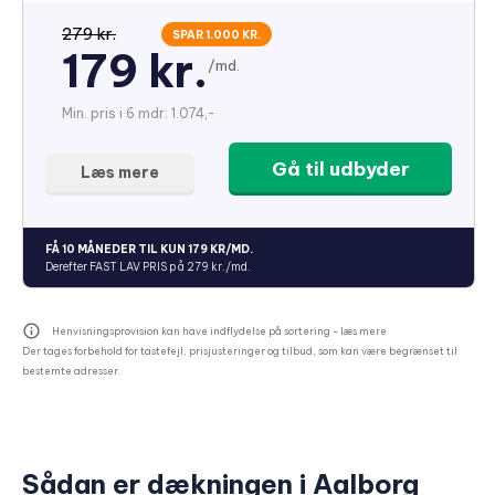
279 kr.
SPAR 1.000 KR.
179 kr.
/md.
Min. pris i 6 mdr: 1.074,-
Gå til udbyder
Læs mere
FÅ 10 MÅNEDER TIL KUN 179 KR/MD.
Derefter FAST LAV PRIS på 279 kr./md.
Henvisningsprovision kan have indflydelse på sortering -
læs mere
Der tages forbehold for tastefejl, prisjusteringer og tilbud, som kan være begrænset til
bestemte adresser.
Sådan er dækningen i Aalborg