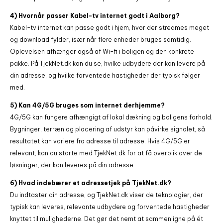
4) Hvornår passer Kabel-tv internet godt i Aalborg?
Kabel-tv internet kan passe godt i hjem, hvor der streames meget
og download fylder, især når flere enheder bruges samtidig.
Oplevelsen afhænger også af Wi-fi i boligen og den konkrete
pakke. På TjekNet.dk kan du se, hvilke udbydere der kan levere på
din adresse, og hvilke forventede hastigheder der typisk følger
med.
5) Kan 4G/5G bruges som internet derhjemme?
4G/5G kan fungere afhængigt af lokal dækning og boligens forhold.
Bygninger, terræn og placering af udstyr kan påvirke signalet, så
resultatet kan variere fra adresse til adresse. Hvis 4G/5G er
relevant, kan du starte med TjekNet.dk for at få overblik over de
løsninger, der kan leveres på din adresse.
6) Hvad indebærer et adressetjek på TjekNet.dk?
Du indtaster din adresse, og TjekNet.dk viser de teknologier, der
typisk kan leveres, relevante udbydere og forventede hastigheder
knyttet til mulighederne. Det gør det nemt at sammenligne på ét