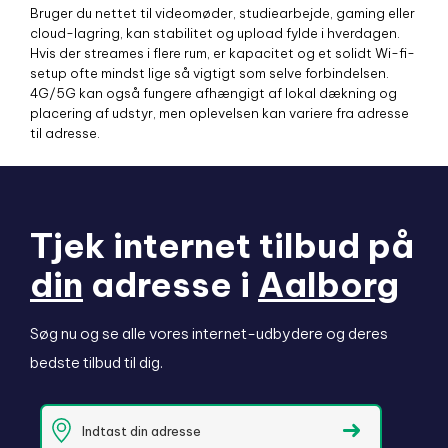
Bruger du nettet til videomøder, studiearbejde, gaming eller
cloud-lagring, kan stabilitet og upload fylde i hverdagen.
Hvis der streames i flere rum, er kapacitet og et solidt Wi-fi-
setup ofte mindst lige så vigtigt som selve forbindelsen.
4G/5G kan også fungere afhængigt af lokal dækning og
placering af udstyr, men oplevelsen kan variere fra adresse
til adresse.
Tjek internet tilbud på
din
adresse i
Aalborg
Søg nu og se alle vores internet-udbydere og deres
bedste tilbud til dig.