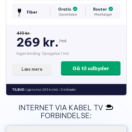
Gratis
Router
Fiber
Oprettelse
Medfølger
419 kr.
269 kr.
/md.
Ingen binding. Opsigelse 1 md.
Gå til udbyder
Læs mere
TILBUD:
Lige nu kun 269 kr/md. i 3 måneder.
INTERNET VIA KABEL TV
FORBINDELSE: