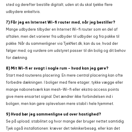
sted og derefter bestille digitalt, uden at du skal tjekke flere
udbydere enkeltvis.
7) Får jeg en Internet Wi-fi router med, når jeg bestiller?
Mange udbydere tilbyder en Internet Wi-fi router som en del af
aftalen, men det varierer fra udbyder til udbyder og fra pakke til
pakke. Når du sammenligner via TjekNet.dk, kan du se, hvad der
følger med, og vurdere om udstyret passer til din bolig og dit behov
for dækning.
8) Mit Wi-fi er svagt i nogle rum – hvad kan jeg gøre?
Start med routerens placering: En mere central placering kan ofte
forbedre dækningen. I boliger med flere etager, tykke vægge eller
mange nabonetværk kan mesh-Wi-fi eller ekstra access points
give mere ensartet signal. Det ændrer ikke forbindelsen ind i
boligen, men kan gøre oplevelsen mere stabil i hele hjemmet.
9) Hvad bør jeg sammenligne ud over hastighed?
Se på upload, stabilitet og hvor mange der bruger nettet samtidig.
Tjek også installationen: kræver det teknikerbesøg, eller kan det