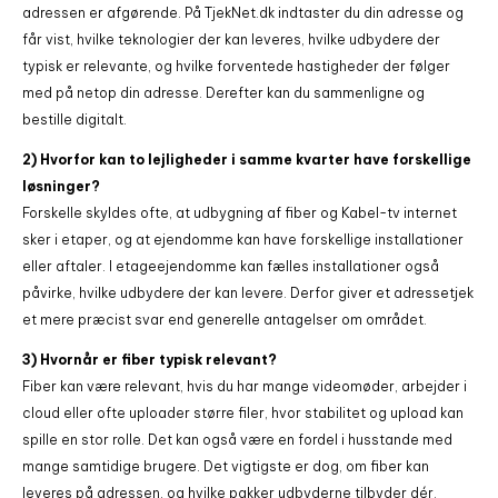
adressen er afgørende. På TjekNet.dk indtaster du din adresse og
får vist, hvilke teknologier der kan leveres, hvilke udbydere der
typisk er relevante, og hvilke forventede hastigheder der følger
med på netop din adresse. Derefter kan du sammenligne og
bestille digitalt.
2) Hvorfor kan to lejligheder i samme kvarter have forskellige
løsninger?
Forskelle skyldes ofte, at udbygning af fiber og Kabel-tv internet
sker i etaper, og at ejendomme kan have forskellige installationer
eller aftaler. I etageejendomme kan fælles installationer også
påvirke, hvilke udbydere der kan levere. Derfor giver et adressetjek
et mere præcist svar end generelle antagelser om området.
3) Hvornår er fiber typisk relevant?
Fiber kan være relevant, hvis du har mange videomøder, arbejder i
cloud eller ofte uploader større filer, hvor stabilitet og upload kan
spille en stor rolle. Det kan også være en fordel i husstande med
mange samtidige brugere. Det vigtigste er dog, om fiber kan
leveres på adressen, og hvilke pakker udbyderne tilbyder dér.