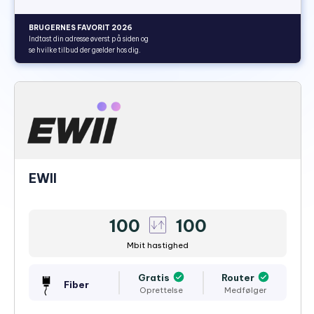
BRUGERNES FAVORIT 2026
Indtast din adresse øverst på siden og
se hvilke tilbud der gælder hos dig.
EWII
100
100
Mbit hastighed
Gratis
Router
Fiber
Oprettelse
Medfølger