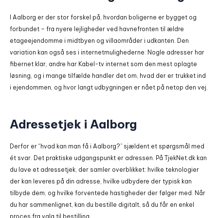
I Aalborg er der stor forskel på, hvordan boligerne er bygget og
forbundet – fra nyere lejligheder ved havnefronten til ældre
etageejendomme i midtbyen og villaområder i udkanten. Den
variation kan også ses i internetmulighederne: Nogle adresser har
fibernet klar, andre har Kabel-tv internet som den mest oplagte
løsning, og i mange tilfælde handler det om, hvad der er trukket ind
i ejendommen, og hvor langt udbygningen er nået på netop den vej.
Adressetjek i Aalborg
Derfor er “hvad kan man få i Aalborg?” sjældent et spørgsmål med
ét svar. Det praktiske udgangspunkt er adressen. På TjekNet.dk kan
du lave et adressetjek, der samler overblikket: hvilke teknologier
der kan leveres på din adresse, hvilke udbydere der typisk kan
tilbyde dem, og hvilke forventede hastigheder der følger med. Når
du har sammenlignet, kan du bestille digitalt, så du får en enkel
proces fra valg til bestilling.