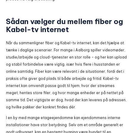
Sådan vælger du mellem fiber og
Kabel-tv internet
Når du sammenligner fiber og Kabel-tv internet, kan det hjælpe at
tænke i daglige scenarier. For mange i Aalborg spiller videomøder,
studie/arbejde og cloud-tjenester en stor rolle – og her kan upload
og stabil forbindelse være vigtig, især hvis flere i husstanden er
online samtidig. Fiber kan være relevant i de situationer, fordi det i
praksis ofte giver god plads til både arbejde og fritid. Kabel-tv
internet kan omvendt passe godt til hjem, hvor der streames
meget, hentes store filer, og hvor mange enheder er på nettet på
samme tid. Det vigtigste er dog, hvad der kan leveres på adressen,
og hvilke pakker der konkret findes dér.
I en by med mange etageejendomme kan ejendommens interne
installationer have stor betydning. Selv om et område generelt er
godt udbygget, kan en bestemt bygning være bundet til en