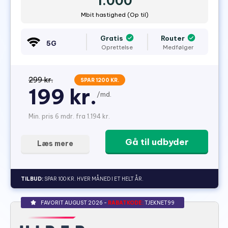
1.000
Mbit hastighed (Op til)
Gratis
Router
5G
Oprettelse
Medfølger
299 kr.
SPAR 1200 KR.
199 kr.
/md.
Min. pris 6 mdr. fra 1.194 kr.
Gå til udbyder
Læs mere
TILBUD:
SPAR 100 KR. HVER MÅNED I ET HELT ÅR.
FAVORIT AUGUST 2026 -
RABATKODE:
TJEKNET99